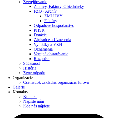
Zverejňovanie
Zmluvy, Faktúry, Objednávky
FZO - Archív
ZMLUVY
Faktúry
Odpadové hospodárstvo
PHSR
Dotácie
Zápisnice a Uznesenia
Vyhlášky a VZN
Oznámenia
Verejné obstarávanie
Rozpočet
Súčasnosť
História
Zvoz odpadu
Organizácie
Csemadok základná organizácia Jurová
Galérie
Kontakty
Kontakt
Napíšte nám
Kde nás nájdete