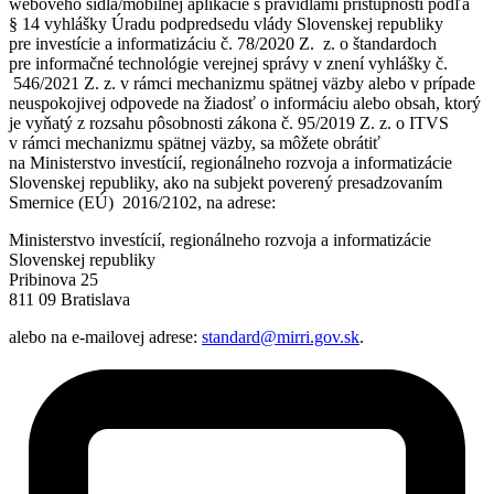
webového sídla/mobilnej aplikácie s pravidlami prístupnosti podľa
§ 14 vyhlášky Úradu podpredsedu vlády Slovenskej republiky
pre investície a informatizáciu č. 78/2020 Z. z. o štandardoch
pre informačné technológie verejnej správy v znení vyhlášky č.
546/2021 Z. z. v rámci mechanizmu spätnej väzby alebo v prípade
neuspokojivej odpovede na žiadosť o informáciu alebo obsah, ktorý
je vyňatý z rozsahu pôsobnosti zákona č. 95/2019 Z. z. o ITVS
v rámci mechanizmu spätnej väzby, sa môžete obrátiť
na Ministerstvo investícií, regionálneho rozvoja a informatizácie
Slovenskej republiky, ako na subjekt poverený presadzovaním
Smernice (EÚ) 2016/2102, na adrese:
Ministerstvo investícií, regionálneho rozvoja a informatizácie
Slovenskej republiky
Pribinova 25
811 09 Bratislava
alebo na e-mailovej adrese:
standard@mirri.gov.sk
.