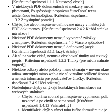
[Kritérium úspešnosti 1.1.1 Netextový obsah]
V niektorých PDF dokumentoch sú medzery medzi
písmenami, čo spôsobuje nesprávnu čitateľnosť textu
asistenčnou technológiou. [Kritérium úspešnosti
1.3.2 Zmysluplné poradie]
Chýbajúce alebo nesprávne definované názvy v niektorých
PDF dokumentov. [Kritérium úspešnosti 2.4.2 Každá stránka
má názov]
Niektoré PDF dokumenty nemajú vytvorené záložky
z nadpisov. [Kritérium úspešnosti 2.4.5 Viacero spôsobov]
Niektoré PDF dokumenty nemajú definovaný jazyk.
[Kritérium úspešnosti 3.1.1 Jazyk stránky]
Ak sú na webe videá, nemusia obsahovať titulky ani textový
prepis. [Kritérium úspešnosti 1.2.2 Titulky (pre média nahraté
vopred)]
Niektoré odkazy alebo položky menu otvárajú v novom okne
odkaz smerujúci mimo web a nie sú vizuálne odlíšené ikonou
a nenesú informáciu pre používateľov čítačky. [Kritérium
úspešnosti 2.4.9 Účel odkazu]
Nasledujúce chyby sa týkajú kontaktných formulárov na
webových stránkach.
Chyba, ktorá sa zobrazí pri nesprávne vyplnenom poli,
nezotrvá a po chvíli sa sama stratí. [Kritérium
úspešnosti 1.4.13 Vnímateľný]
Identifikácia chýb v rámci toho istého formulára nie je