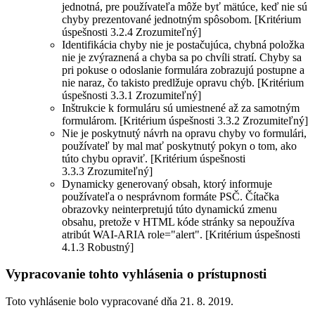
jednotná, pre používateľa môže byť mätúce, keď nie sú
chyby prezentované jednotným spôsobom. [Kritérium
úspešnosti 3.2.4 Zrozumiteľný]
Identifikácia chyby nie je postačujúca, chybná položka
nie je zvýraznená a chyba sa po chvíli stratí. Chyby sa
pri pokuse o odoslanie formulára zobrazujú postupne a
nie naraz, čo takisto predlžuje opravu chýb. [Kritérium
úspešnosti 3.3.1 Zrozumiteľný]
Inštrukcie k formuláru sú umiestnené až za samotným
formulárom. [Kritérium úspešnosti 3.3.2 Zrozumiteľný]
Nie je poskytnutý návrh na opravu chyby vo formulári,
používateľ by mal mať poskytnutý pokyn o tom, ako
túto chybu opraviť. [Kritérium úspešnosti
3.3.3 Zrozumiteľný]
Dynamicky generovaný obsah, ktorý informuje
používateľa o nesprávnom formáte PSČ. Čítačka
obrazovky neinterpretujú túto dynamickú zmenu
obsahu, pretože v HTML kóde stránky sa nepoužíva
atribút WAI-ARIA role="alert". [Kritérium úspešnosti
4.1.3 Robustný]
Vypracovanie tohto vyhlásenia o prístupnosti
Toto vyhlásenie bolo vypracované dňa 21. 8. 2019.