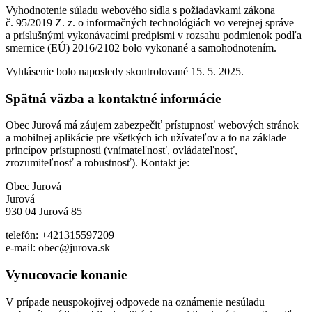
Vyhodnotenie súladu webového sídla s požiadavkami zákona
č. 95/2019 Z. z. o informačných technológiách vo verejnej správe
a príslušnými vykonávacími predpismi v rozsahu podmienok podľa
smernice (EÚ) 2016/2102 bolo vykonané a samohodnotením.
Vyhlásenie bolo naposledy skontrolované 15. 5. 2025.
Spätná väzba a kontaktné informácie
Obec Jurová má záujem zabezpečiť prístupnosť webových stránok
a mobilnej aplikácie pre všetkých ich užívateľov a to na základe
princípov prístupnosti (vnímateľnosť, ovládateľnosť,
zrozumiteľnosť a robustnosť). Kontakt je:
Obec Jurová
Jurová
930 04 Jurová 85
telefón: +421315597209
e-mail: obec@jurova.sk
Vynucovacie konanie
V prípade neuspokojivej odpovede na oznámenie nesúladu