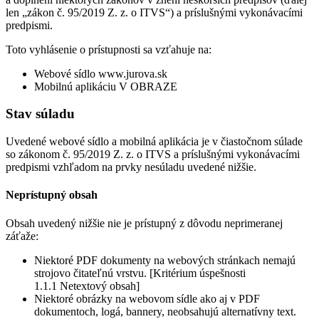
len „zákon č. 95/2019 Z. z. o ITVS“) a príslušnými vykonávacími
predpismi.
Toto vyhlásenie o prístupnosti sa vzťahuje na:
Webové sídlo www.jurova.sk
Mobilnú aplikáciu V OBRAZE
Stav súladu
Uvedené webové sídlo a mobilná aplikácia je v čiastočnom súlade
so zákonom č. 95/2019 Z. z. o ITVS a príslušnými vykonávacími
predpismi vzhľadom na prvky nesúladu uvedené nižšie.
Neprístupný obsah
Obsah uvedený nižšie nie je prístupný z dôvodu neprimeranej
záťaže:
Niektoré PDF dokumenty na webových stránkach nemajú
strojovo čitateľnú vrstvu. [Kritérium úspešnosti
1.1.1 Netextový obsah]
Niektoré obrázky na webovom sídle ako aj v PDF
dokumentoch, logá, bannery, neobsahujú alternatívny text.