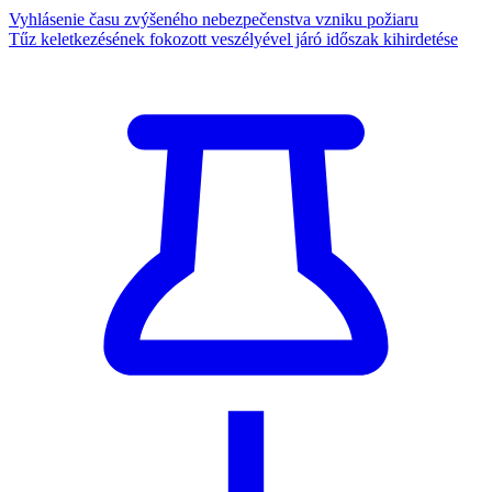
Vyhlásenie času zvýšeného nebezpečenstva vzniku požiaru
Tűz keletkezésének fokozott veszélyével járó időszak kihirdetése