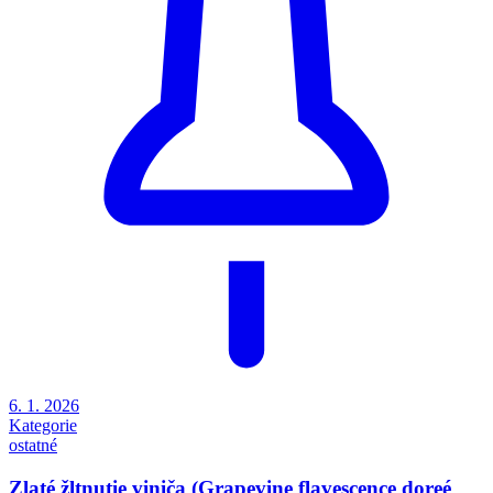
6. 1. 2026
Kategorie
ostatné
Zlaté žltnutie viniča (Grapevine flavescence doreé