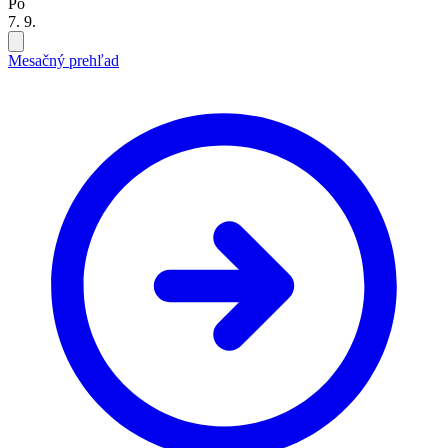
Po
7. 9.
Mesačný prehľad