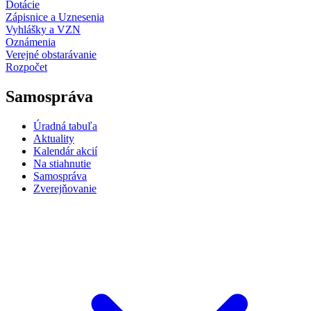
Dotácie
Zápisnice a Uznesenia
Vyhlášky a VZN
Oznámenia
Verejné obstarávanie
Rozpočet
Samospráva
Úradná tabuľa
Aktuality
Kalendár akcií
Na stiahnutie
Samospráva
Zverejňovanie