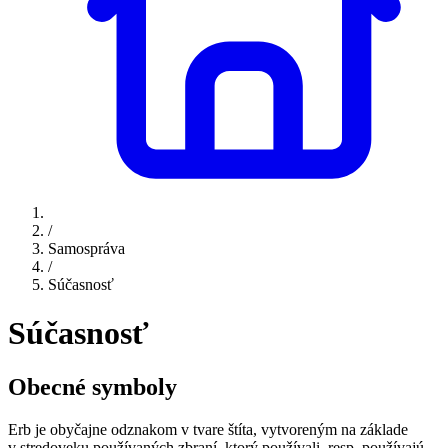
/
Samospráva
/
Súčasnosť
Súčasnosť
Obecné symboly
Erb je obyčajne odznakom v tvare štíta, vytvoreným na základe
v stredoveku používaných zbraní, ktorý používali, resp. používajú