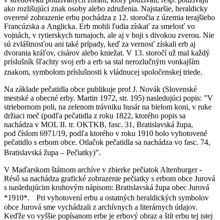
ako rozlišujúci znak osoby alebo združenia. Najstaršie, heraldicky
overené zobrazenie erbu pochádza z 12. storočia z územia terajšieho
Francúzska a Anglicka. Erb mohli ľudia získať za smelosť vo
vojnách, v rytierskych turnajoch, ale aj v boji s divokou zverou. Nie
sú zvláštnosťou ani také prípady, keď za vernosť získali erb aj
dvorania kráľov, cisárov alebo kniežat. V 13. storočí už mal každý
príslušník šľachty svoj erb a erb sa stal nerozlučným vonkajším
znakom, symbolom príslušnosti k vládnucej spoločenskej triede.
Na základe pečatidla obce publikuje prof J. Novák (Slovenské
mestské a obecné erby. Martin 1972, str. 195) nasledujúci popis: ”V
striebornom poli, na zelenom trávniku husár na bielom koni, v ruke
držiaci meč (podľa pečatidla z roku 1822, ktorého popis sa
nachádza v MOL II. tr. OKTKB, fasc. 31, Bratislavská župa,
pod číslom 6971/19, podľa ktorého v roku 1910 bolo vyhotovené
pečatidlo s erbom obce. Otlačok pečatidla sa nachádza vo fasc. 74,
Bratislavská župa – Pečiatky)”.
V Maďarskom štátnom archíve v zbierke pečiatok Altenburger -
Réső sa nachádza grafické zobrazenie pečiatky s erbom obce Jurová
s nasledujúcim kruhovým nápisom: Bratislavská župa obec Jurová
*1910*. Pri vyhotovení erbu a ostatných heraldických symbolov
obce Jurová sme vychádzali z archívnych a literárnych údajov.
Keďže vo vyššie popísanom erbe je erbový obraz a štít erbu tej istej