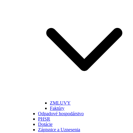
ZMLUVY
Faktúry
Odpadové hospodárstvo
PHSR
Dotácie
Zápisnice a Uznesenia