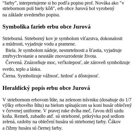
“farby”, interpretujeme si ho podľa popisu prof. Nováka ako "v
striebornom poli biely kôň", erb obce Jurová bol vyrobený
na základe uvedeného popisu.
Symbolika farieb erbu obce Jurová
Strieborná. Strieborný kov je symbolom víťazstva, dokonalosti
a múdrosti, vyjadruje vodu a pramene.
Biela. Je symbolom nádeje, nesmrtelnosti a šťastia, vyjadruje
zmŕtvychvstanie a neustále znovuzrodenie života.
Červená. Znázorňuje moc, veľkoleposť, ale zároveň symbolizuje
svetlo, teplo a lásku.
Čierna. Symbolizuje vážnosť, hrdosť a dôstojnosť.
Heraldický popis erbu obce Jurová
V striebornom erbovom štíte, na zelenom trávniku (dosahuje do 1/7
výšky erbového štítu) na bielom spínajúcom sa koni husár oblečený
v červenej uniforme. V pravej ruke dvíha meč, ľavou drží uzdu
koňa. Remeň, zubadlo atď. sú strieborné, prikrývka pod sedlom
zelená, ozdoby na oblečení husára sú striebornej farby. Čákov
a čižmy husára sú čiernej farby.