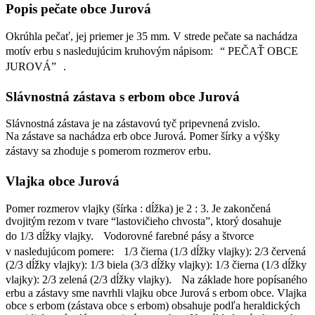
Popis pečate obce Jurová
Okrúhla pečať, jej priemer je 35 mm. V strede pečate sa nachádza
motív erbu s nasledujúcim kruhovým nápisom: “ PEČAŤ OBCE
JUROVÁ” .
Slávnostná zástava s erbom obce Jurová
Slávnostná zástava je na zástavovú tyč pripevnená zvislo.
Na zástave sa nachádza erb obce Jurová. Pomer šírky a výšky
zástavy sa zhoduje s pomerom rozmerov erbu.
Vlajka obce Jurová
Pomer rozmerov vlajky (šírka : dĺžka) je 2 : 3. Je zakončená
dvojitým rezom v tvare “lastovičieho chvosta”, ktorý dosahuje
do 1/3 dĺžky vlajky. Vodorovné farebné pásy a štvorce
v nasledujúcom pomere: 1/3 čierna (1/3 dĺžky vlajky): 2/3 červená
(2/3 dĺžky vlajky): 1/3 biela (3/3 dĺžky vlajky): 1/3 čierna (1/3 dĺžky
vlajky): 2/3 zelená (2/3 dĺžky vlajky). Na základe hore popísaného
erbu a zástavy sme navrhli vlajku obce Jurová s erbom obce. Vlajka
obce s erbom (zástava obce s erbom) obsahuje podľa heraldických