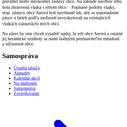
pravidiel motív slávnostnej zástavy obce. Na základe návrhov erbu
bola zhotovená vlajka s erbom obce. Popísané podoby vlajky,
resp. zástavy obce Jurová boli navrhnuté tak, aby sa usporiadanie
pásov a farieb podľa možností nevyskytovali na existujúcich
vlajkách (zástavách) iných obcí.
Na záver by sme chceli vyjadriť nádej, že erb obce Jurová a ostatné
jej heraldické symboly sa stanú hodnými predstaviteľmi minulosti
a súčasnosti obce.
Samospráva
Úradná tabuľa
Aktuality
Kalendár akcií
Na stiahnutie
Samospráva
Zverejňovanie