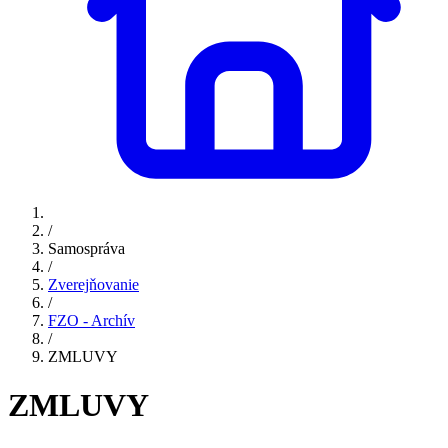
/
Samospráva
/
Zverejňovanie
/
FZO - Archív
/
ZMLUVY
ZMLUVY