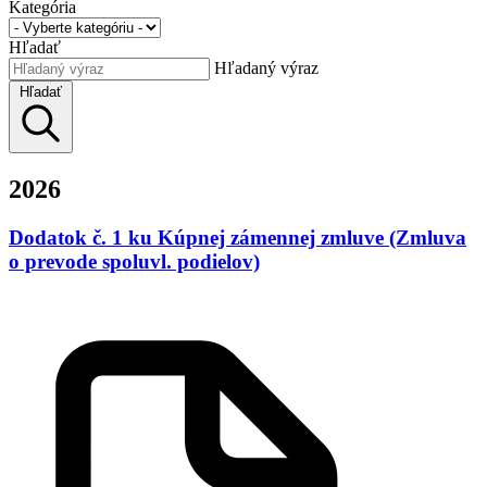
Kategória
Hľadať
Hľadaný výraz
Hľadať
2026
Dodatok č. 1 ku Kúpnej zámennej zmluve (Zmluva
o prevode spoluvl. podielov)