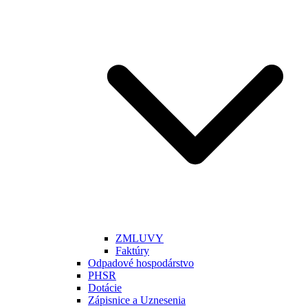
ZMLUVY
Faktúry
Odpadové hospodárstvo
PHSR
Dotácie
Zápisnice a Uznesenia