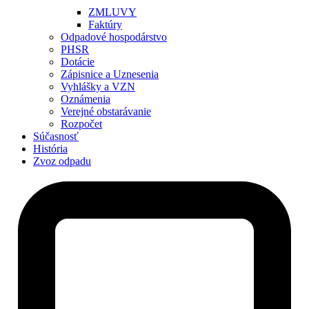
ZMLUVY
Faktúry
Odpadové hospodárstvo
PHSR
Dotácie
Zápisnice a Uznesenia
Vyhlášky a VZN
Oznámenia
Verejné obstarávanie
Rozpočet
Súčasnosť
História
Zvoz odpadu