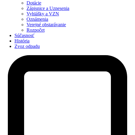
Dotácie
Zápisnice a Uznesenia
Vyhlášky a VZN
Oznámenia
Verejné obstarávanie
Rozpočet
Súčasnosť
História
Zvoz odpadu