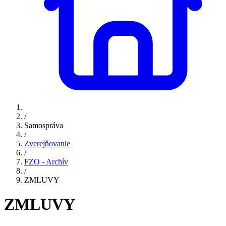
/
Samospráva
/
Zverejňovanie
/
FZO - Archív
/
ZMLUVY
ZMLUVY