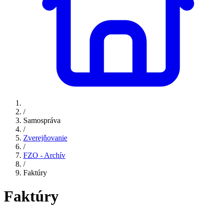
/
Samospráva
/
Zverejňovanie
/
FZO - Archív
/
Faktúry
Faktúry