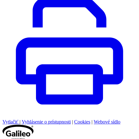
Vytlačiť
|
Vyhlásenie o prístupnosti
|
Cookies
|
Webové sídlo