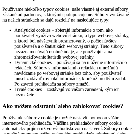
Používame niekoľko typov cookies, naše vlastné aj externé súbory
získané od partnerov, s ktorými spolupracujeme. Súbory využívané
na našich stránkach sa dajú rozdeliť na nasledujúce typy:
Analytické cookies – zbierajú informácie o tom, ako
používateľ využíva webovú stránku, o type webovej stránky,
z ktorej bol návštevník presmerovaný, o počte návštev
používateľa a o štatistikách webovej stránky. Tieto súbory
nezaznamenávajú osobné údaje, ale používajú sa na
zhromažďovanie štatistík webovej stránky.
Dynamické cookies – používajú sa na uloženie informácií o
reláciách. Súbory s informáciami o reláciách umožňujú
navádzanie po webovej stránke bez toho, aby používateľ
musel zadávať rovnaké informácie, ktoré už predtým zadal.
Po zavretí prehliadača sa súbory zmažú.
Trvalé cookies – zostávajú vo vašom zariadení, kým ich
nezmažete.
Ako môžem odstrániť alebo zablokovať cookies?
Používanie súborov cookie je možné nastaviť pomocou vášho
internetového prehliadača. Väčšina prehliadačov súbory cookie
automaticky prijíma už vo východiskovom nastavení. Súbory cookie
je možné pomocou vášho webového prehliadača odmietnuť alebo